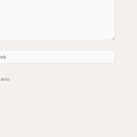
b
ario.